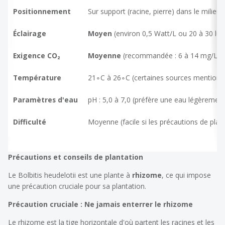
Positionnement
Sur support (racine, pierre) dans le milieu 
Éclairage
Moyen
(environ 0,5 Watt/L ou 20 à 30 lume
Exigence CO₂
Moyenne
(recommandée : 6 à 14 mg/L). L'a
Température
21∘C à 26∘C (certaines sources mentionne
Paramètres d'eau
pH : 5,0 à 7,0 (préfère une eau légèrement
Difficulté
Moyenne (facile si les précautions de plant
Précautions et conseils de plantation
Le
Bolbitis heudelotii
est une plante à
rhizome
, ce qui impose
une précaution cruciale pour sa plantation.
Précaution cruciale : Ne jamais enterrer le rhizome
Le rhizome est la tige horizontale d'où partent les racines et les