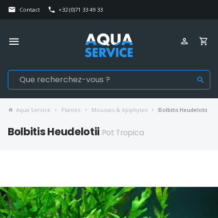
Contact
+32 (0)71 33 49 33
Aqua Service
Plantes
Mousses & épiphytes
Bolbitis Heudelotii
Bolbitis Heudelotii
Pot Tropica