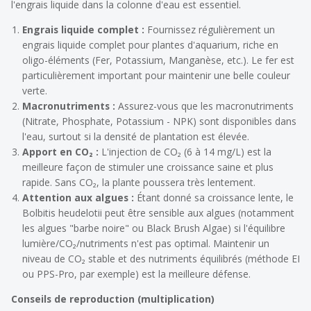
l'engrais liquide dans la colonne d'eau est essentiel.
Engrais liquide complet :
Fournissez régulièrement un
engrais liquide complet pour plantes d'aquarium, riche en
oligo-éléments (Fer, Potassium, Manganèse, etc.). Le fer est
particulièrement important pour maintenir une belle couleur
verte.
Macronutriments :
Assurez-vous que les macronutriments
(Nitrate, Phosphate, Potassium - NPK) sont disponibles dans
l'eau, surtout si la densité de plantation est élevée.
Apport en CO₂ :
L'injection de CO₂ (6 à 14 mg/L) est la
meilleure façon de stimuler une croissance saine et plus
rapide. Sans CO₂, la plante poussera très lentement.
Attention aux algues :
Étant donné sa croissance lente, le
Bolbitis heudelotii
peut être sensible aux algues (notamment
les algues "barbe noire" ou
Black Brush Algae
) si l'équilibre
lumière/CO₂/nutriments n'est pas optimal. Maintenir un
niveau de CO₂ stable et des nutriments équilibrés (méthode EI
ou PPS-Pro, par exemple) est la meilleure défense.
Conseils de reproduction (multiplication)