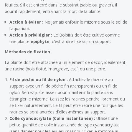
feuilles. S'il est enterré dans le substrat (sable ou gravier), il
pourrit rapidement, entraînant la mort de la plante.
Action à éviter :
Ne jamais enfouir le rhizome sous le sol de
l'aquarium.
Action à privilégier :
Le
Bolbitis
doit être cultivé comme
une plante
épiphyte
, c'est-à-dire fixé sur un support.
Méthodes de fixation
La plante doit être attachée à un élément de décor, idéalement
une racine (bois flotté, mangrove, etc.) ou une pierre.
Fil de pêche ou fil de nylon :
Attachez le rhizome au
support avec un fil de pêche fin (transparent) ou un fil de
nylon. Serrez juste assez pour maintenir la plante sans
étrangler le rhizome. Laissez les racines pendre librement ou
se fixer naturellement. Le fil peut être retiré une fois que les
racines se sont ancrées d'elles-mêmes au support.
Colle cyanoacrylate (Colle Instantanée) :
Utilisez une
petite quantité de colle instantanée de type cyanoacrylate
(sans danger pour les aquariums) pour fixer le rhizome au