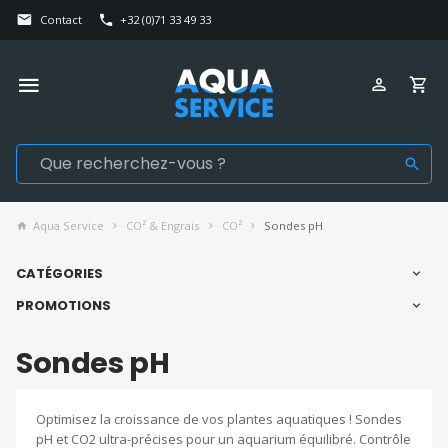
Contact
+32 (0)71 33 49 33
Aqua Service
CO² & Engrais
CO²
Sondes pH
CATÉGORIES
PROMOTIONS
Sondes pH
Optimisez la croissance de vos plantes aquatiques ! Sondes
pH et CO2 ultra-précises pour un aquarium équilibré. Contrôle