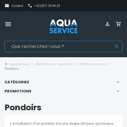
Contact
+32 (0)71 33 49 33
Aqua Service
Matériel pour Aquarium
Petits accessoires
Pondoirs
CATÉGORIES
PROMOTIONS
Pondoirs
L'installation d'un pondoir est une étape clé pour quiconque