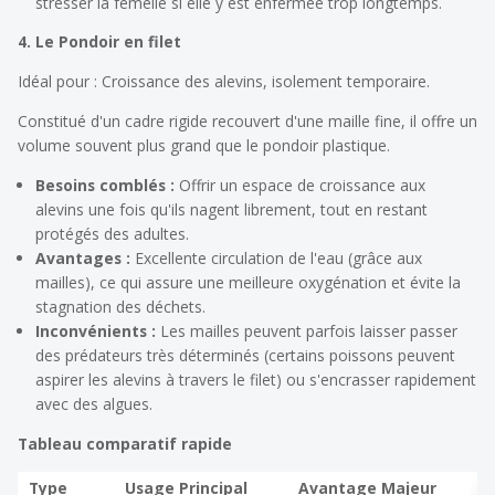
stresser la femelle si elle y est enfermée trop longtemps.
4. Le Pondoir en filet
Idéal pour : Croissance des alevins, isolement temporaire.
Constitué d'un cadre rigide recouvert d'une maille fine, il offre un
volume souvent plus grand que le pondoir plastique.
Besoins comblés :
Offrir un espace de croissance aux
alevins une fois qu'ils nagent librement, tout en restant
protégés des adultes.
Avantages :
Excellente circulation de l'eau (grâce aux
mailles), ce qui assure une meilleure oxygénation et évite la
stagnation des déchets.
Inconvénients :
Les mailles peuvent parfois laisser passer
des prédateurs très déterminés (certains poissons peuvent
aspirer les alevins à travers le filet) ou s'encrasser rapidement
avec des algues.
Tableau comparatif rapide
Type
Usage Principal
Avantage Majeur
I