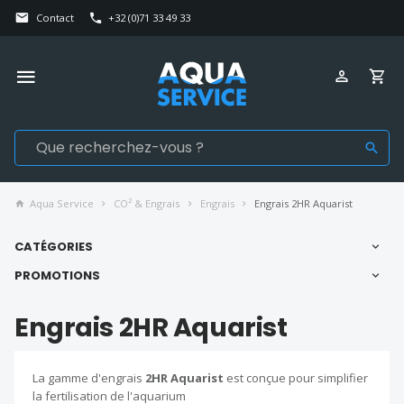
Contact
+32 (0)71 33 49 33
Aqua Service
CO² & Engrais
Engrais
Engrais 2HR Aquarist
CATÉGORIES
PROMOTIONS
Engrais 2HR Aquarist
La gamme d'engrais
2HR Aquarist
est conçue pour simplifier
la fertilisation de l'aquarium