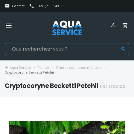
Contact
+32 (0)71 33 49 33
Aqua Service
Plantes
Plantes pour zone médiane
Cryptocoryne Becketti Petchii
Cryptocoryne Becketti Petchii
Pot Tropica