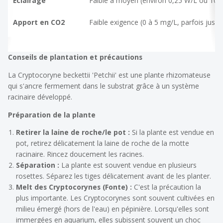
Éclairage
Faible à moyen (environ 0,25 W/L ou 10 à 
Apport en CO2
Faible exigence (0 à 5 mg/L, parfois jusq
Conseils de plantation et précautions
La
Cryptocoryne beckettii 'Petchii'
est une plante rhizomateuse
qui s'ancre fermement dans le substrat grâce à un système
racinaire développé.
Préparation de la plante
Retirer la laine de roche/le pot :
Si la plante est vendue en
pot, retirez délicatement la laine de roche de la motte
racinaire. Rincez doucement les racines.
Séparation :
La plante est souvent vendue en plusieurs
rosettes. Séparez les tiges délicatement avant de les planter.
Melt des Cryptocorynes (Fonte) :
C'est la précaution la
plus importante. Les Cryptocorynes sont souvent cultivées en
milieu
émergé
(hors de l'eau) en pépinière. Lorsqu'elles sont
immergées en aquarium, elles subissent souvent un choc