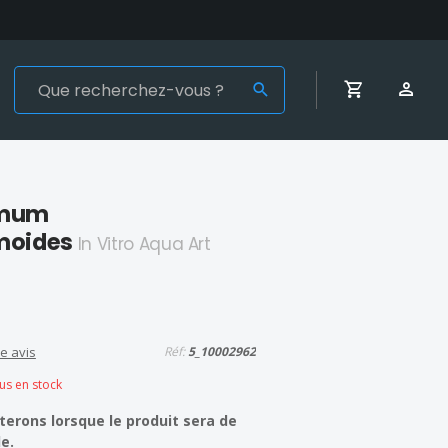
emum
moides
In Vitro Aqua Art
e avis
Réf:
5_10002962
lus en stock
erons lorsque le produit sera de
e.