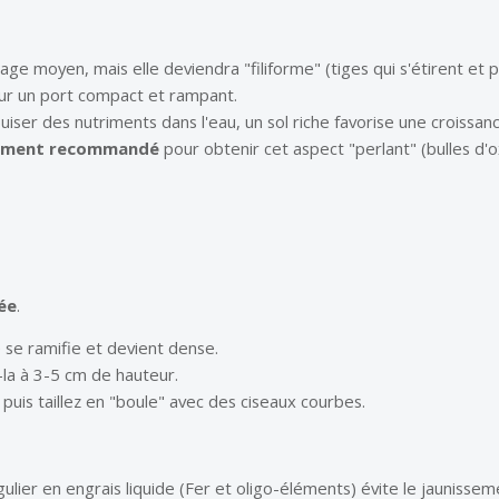
rage moyen, mais elle deviendra "filiforme" (tiges qui s'étirent et p
our un port compact et rampant.
uiser des nutriments dans l'eau, un sol riche favorise une croissan
ement recommandé
pour obtenir cet aspect "perlant" (bulles d'o
lée
.
e se ramifie et devient dense.
-la à 3-5 cm de hauteur.
 puis taillez en "boule" avec des ciseaux courbes.
lier en engrais liquide (Fer et oligo-éléments) évite le jaunisseme