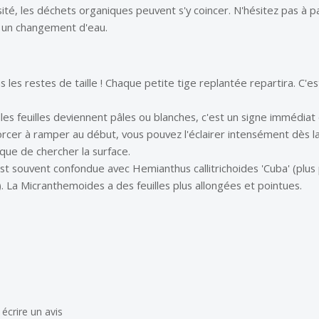
ité, les déchets organiques peuvent s'y coincer. N'hésitez pas à
t un changement d'eau.
 les restes de taille ! Chaque petite tige replantée repartira. C'est
lles feuilles deviennent pâles ou blanches, c'est un signe immédiat
orcer à ramper au début, vous pouvez l'éclairer intensément dès la 
que de chercher la surface.
est souvent confondue avec
Hemianthus callitrichoides
'Cuba' (plus 
). La
Micranthemoides
a des feuilles plus allongées et pointues.
écrire un avis