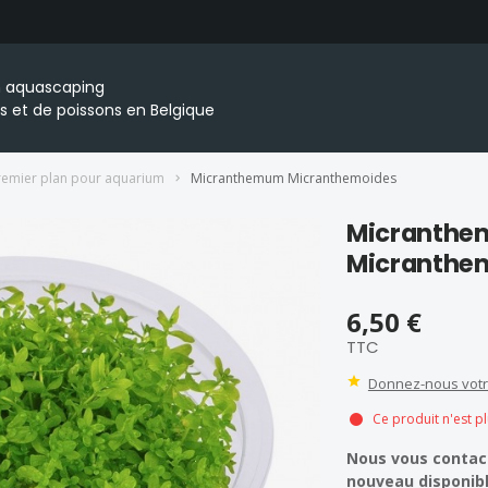
en aquascaping
s et de poissons en Belgique
remier plan pour aquarium
Micranthemum Micranthemoides
Micranth
Micranthe
6,50 €
TTC
Donnez-nous votr
Ce produit n'est p
Nous vous contact
nouveau disponibl