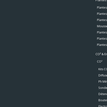
Plante
Plante
Plantes
Mousse
Plantes
Plantes
Plantes
CO² & E
CO²
Kits C
Diffu
Ph Mè
Sonde
Déten
Boutei
Elect