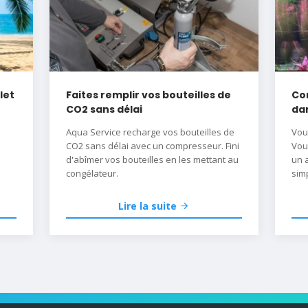
let
Faites remplir vos bouteilles de
Co
CO2 sans délai
dan
Aqua Service recharge vos bouteilles de
Vou
CO2 sans délai avec un compresseur. Fini
Vou
d'abîmer vos bouteilles en les mettant au
un 
congélateur.
simp
Ou 
le 
Lire la suite
d'e
Déc
d'u
Du 
par 
maté
secr