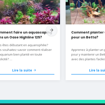
mment faire un aquascaping
Comment planter 
s un Oase Highline 125?
pour un Betta?
s êtes débutant en aquariophilie?
s souhaitez savoir comment réaliser
Apprenez à planter un 
aquarium bien planté en toute
pour y maintenir un Bet
licité?
avec des plantes facile
vous souhaitez simplement découvrir
making-of de notre aquarium
Lire la suite
Lire la su
xposition Oase Highline 125?
ouvrez nos 5 étapes de la création
n aquarium naturel en toute simplicité.
scape, à la mise en eau en passant
la plantation et la description du
riel utilisé... on vous confie tous nos
ets.