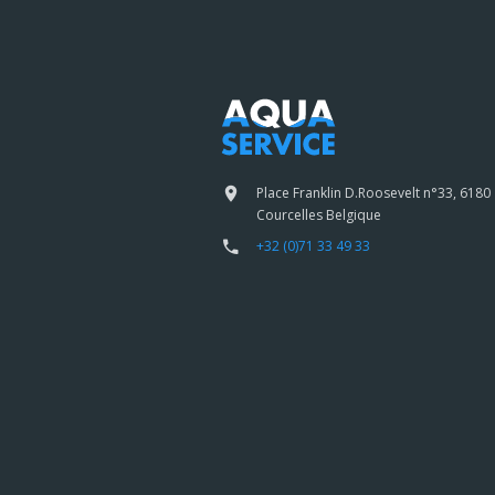
Place Franklin D.Roosevelt n°33, 6180
Courcelles Belgique
+32 (0)71 33 49 33