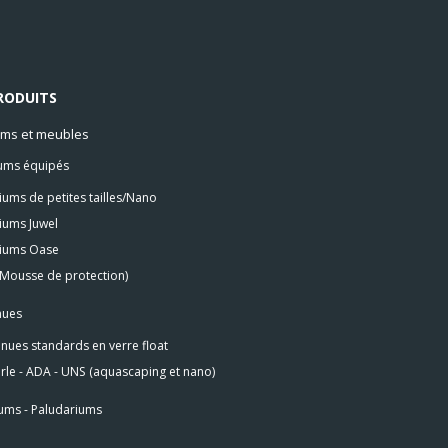
RODUITS
ms et meubles
ums équipés
ums de petites tailles/Nano
iums Juwel
iums Oase
(Mousse de protection)
nues
nues standards en verre float
le - ADA - UNS (aquascaping et nano)
ums - Paludariums