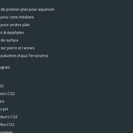
s de premier plan pour aquarium
s pour zone médiane
 pour arrière plan
s & épiphytes
 de surface
 sur pierre et racines
 palustres (Aqua Terrariums)
ngrais
O2
seurs CO2
tre
s pH
deurs CO2
lles CO2
rovannes