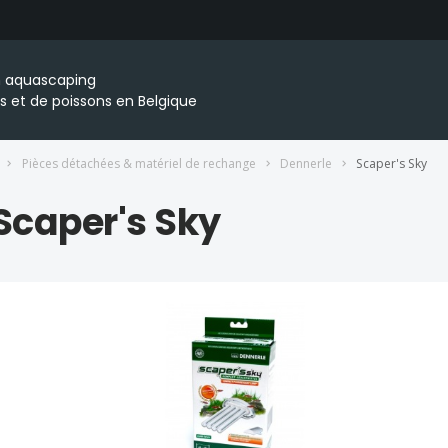
en aquascaping
s et de poissons en Belgique
Pièces détachées & matériel de rechange
Dennerle
Scaper's Sky
Scaper's Sky