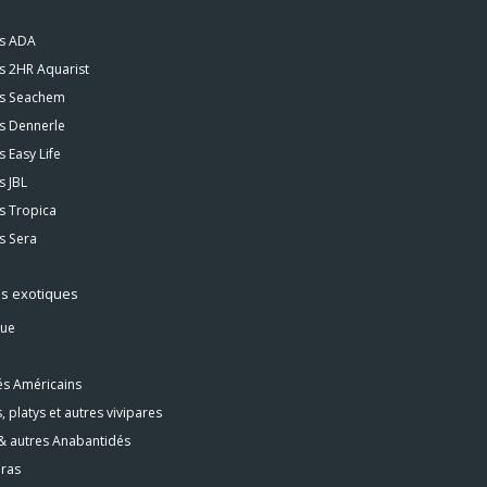
is ADA
s 2HR Aquarist
is Seachem
s Dennerle
s Easy Life
s JBL
s Tropica
s Sera
s exotiques
ue
és Américains
 platys et autres vivipares
& autres Anabantidés
ras