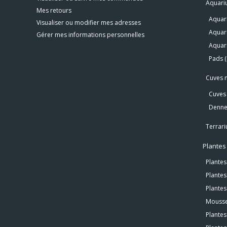
Aquari
Mes retours
Aquari
Visualiser ou modifier mes adresses
Aquar
Gérer mes informations personnelles
Aquar
Pads 
Cuves 
Cuves 
Denner
Terrari
Plantes
Plante
Plante
Plantes
Mousse
Plantes