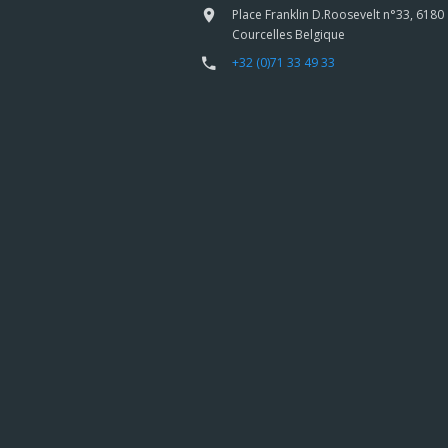
Place Franklin D.Roosevelt n°33, 6180
Courcelles Belgique
+32 (0)71 33 49 33