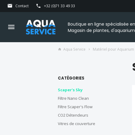
Contact
+32 (0)71 33 49 33
Boutique en ligne spécialisée 
Magasin de plantes, d'aquarium
Aqua Service
Matériel pour Aquarium
CATÉGORIES
Scaper's Sky
Filtre Nano Clean
Filtre Scaper's Flow
CO2 Détendeurs
Vitres de couverture