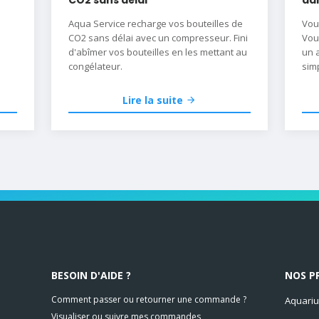
Aqua Service recharge vos bouteilles de
Vou
CO2 sans délai avec un compresseur. Fini
Vou
d'abîmer vos bouteilles en les mettant au
un 
congélateur.
simp
Ou 
le 
Lire la suite
d'e
Déc
d'u
Du 
par 
maté
secr
BESOIN D'AIDE ?
NOS P
Comment passer ou retourner une commande ?
Aquariu
Visualiser ou suivre mes commandes