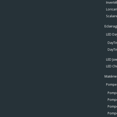
Inverté
Loricar
Scalair
Eclaira
LED Da
DayTi
DayTim
LED Juw
LED Chi
Matérie
Pompe
Pompe
Pompe
Pompe
Pompe