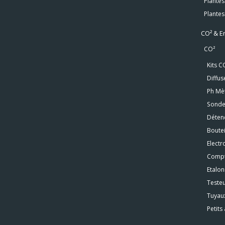
Plantes
Plantes
CO² & E
CO²
Kits C
Diffu
Ph Mè
Sonde
Déten
Boutei
Elect
Compt
Etalo
Teste
Tuyau
Petits