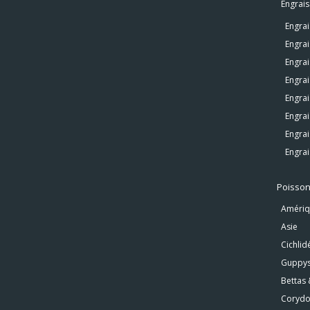
Engrais
Engra
Engrai
Engra
Engrai
Engrai
Engrai
Engrai
Engrai
Poisson
Amériq
Asie
Cichlid
Guppys,
Bettas 
Corydo