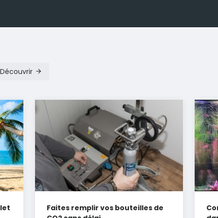
Découvrir
let
Faites remplir vos bouteilles de
Co
CO2 sans délai
dan