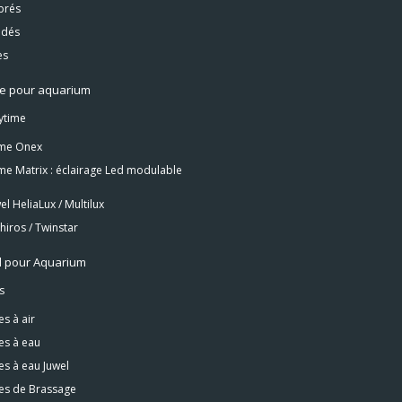
brés
idés
es
ge pour aquarium
ytime
me Onex
e Matrix : éclairage Led modulable
el HeliaLux / Multilux
hiros / Twinstar
l pour Aquarium
s
s à air
s à eau
s à eau Juwel
s de Brassage