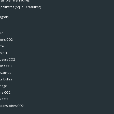
 sur pierre et racines
 palustres (Aqua Terrariums)
ngrais
O2
seurs CO2
tre
s pH
deurs CO2
lles CO2
rovannes
e bulles
nnage
urs CO2
x CO2
 accessoires CO2