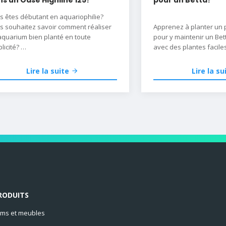
s êtes débutant en aquariophilie?
s souhaitez savoir comment réaliser
Apprenez à planter un 
aquarium bien planté en toute
pour y maintenir un Bet
licité?
avec des plantes facile
vous souhaitez simplement découvrir
making-of de notre aquarium
Lire la suite
Lire la su
xposition Oase Highline 125?
ouvrez nos 5 étapes de la création
n aquarium naturel en toute simplicité.
scape, à la mise en eau en passant
la plantation et la description du
riel utilisé... on vous confie tous nos
ets.
RODUITS
ms et meubles