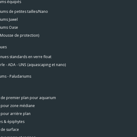
ums équipés
ums de petites tailles/Nano
iums Juwel
iums Oase
(Mousse de protection)
nues
nues standards en verre float
le - ADA - UNS (aquascaping et nano)
ums - Paludariums
s de premier plan pour aquarium
s pour zone médiane
 pour arrière plan
s & épiphytes
 de surface