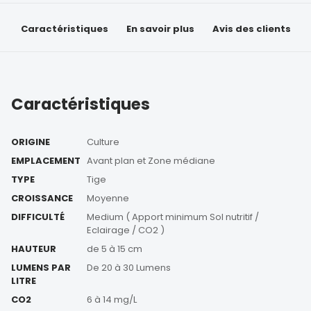
Caractéristiques
En savoir plus
Avis des clients
Caractéristiques
ORIGINE
Culture
EMPLACEMENT
Avant plan et Zone médiane
TYPE
Tige
CROISSANCE
Moyenne
DIFFICULTÉ
Medium ( Apport minimum Sol nutritif /
Eclairage / CO2 )
HAUTEUR
de 5 à 15 cm
LUMENS PAR
De 20 à 30 Lumens
LITRE
CO2
6 à 14 mg/L