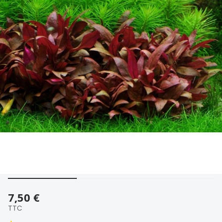
7,50 €
TTC