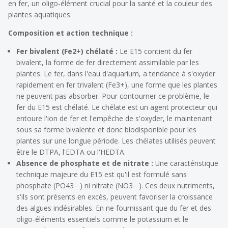
en fer, un oligo-élément crucial pour la santé et la couleur des
plantes aquatiques.
Composition et action technique :
Fer bivalent (Fe2+) chélaté :
Le E15 contient du fer
bivalent, la forme de fer directement assimilable par les
plantes. Le fer, dans l'eau d'aquarium, a tendance à s'oxyder
rapidement en fer trivalent (Fe3+), une forme que les plantes
ne peuvent pas absorber. Pour contourner ce problème, le
fer du E15 est chélaté. Le chélate est un agent protecteur qui
entoure l'ion de fer et l'empêche de s'oxyder, le maintenant
sous sa forme bivalente et donc biodisponible pour les
plantes sur une longue période. Les chélates utilisés peuvent
être le DTPA, l'EDTA ou l'HEDTA.
Absence de phosphate et de nitrate :
Une caractéristique
technique majeure du E15 est qu'il est formulé sans
phosphate (PO43− ) ni nitrate (NO3− ). Ces deux nutriments,
s'ils sont présents en excès, peuvent favoriser la croissance
des algues indésirables. En ne fournissant que du fer et des
oligo-éléments essentiels comme le potassium et le