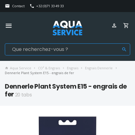
Contact
+32 (0)71 33 49 33
Aqua Service
CO² & Engrais
Engrais
Engrais Dennerle
Dennerle Plant System E15 - engrais de fer
Dennerle Plant System E15 - engrais de
fer
20 tabs