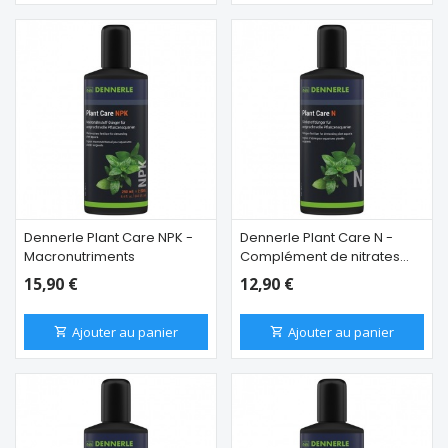
Dennerle Plant Care NPK -
Dennerle Plant Care N -
Macronutriments
Complément de nitrates
NO3
15,90 €
12,90 €
Ajouter au panier
Ajouter au panier