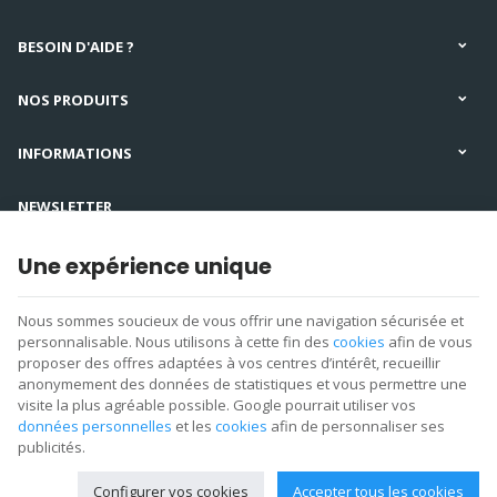
BESOIN D'AIDE ?
NOS PRODUITS
INFORMATIONS
NEWSLETTER
SUIVEZ-NOUS
Une expérience unique
Nous sommes soucieux de vous offrir une navigation sécurisée et
personnalisable. Nous utilisons à cette fin des
cookies
afin de vous
proposer des offres adaptées à vos centres d’intérêt, recueillir
anonymement des données de statistiques et vous permettre une
visite la plus agréable possible. Google pourrait utiliser vos
données personnelles
et les
cookies
afin de personnaliser ses
Aqua Service | N° d'entreprise : 0536.294.093 |
Mentions légales & Contact
|
Conditions générales
publicités.
Conditions d'utilisation du site web
|
Cookies
|
Données personnelles
|
Traitement de vos données par Google
Configurer vos cookies
Accepter tous les cookies